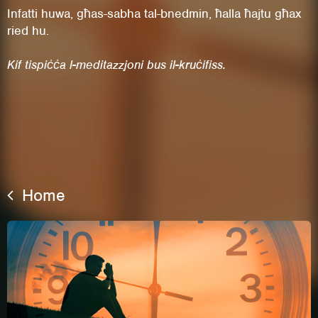
Infatti huwa, għas-sabha tal-bnedmin, ħalla ħajtu għax
ried hu.
Kif tispiċċa l-meditazzjoni bus il-kruċifiss.
Home
This site uses cookies. By continuing to
browse the site you are agreeing to our use of
cookies.
Learn More
Hide