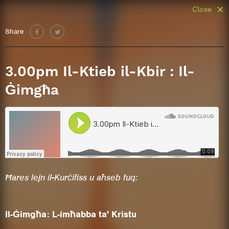
Close
Share
3.00pm Il-Ktieb il-Kbir : Il-
Ġimgħa
Ħares lejn il-Kurċifiss u aħseb fuq:
Il-Ġimgħa: L-imħabba ta' Kristu